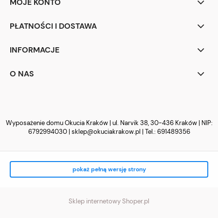
MOJE KONTO
PŁATNOŚCI I DOSTAWA
INFORMACJE
O NAS
Wyposażenie domu Okucia Kraków | ul. Narvik 38, 30-436 Kraków | NIP:
6792994030 |
sklep@okuciakrakow.pl
| Tel.:
691489356
pokaż pełną wersję strony
Sklep internetowy Shoper.pl