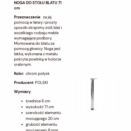
NOGA DO STOŁU BLATU 71
cm
Przeznaczenie
: za jej
pomocą w łatwy i prosty
sposób skręcimy stół, blat i
wszelkiego rodzaju meble
wymagające podbory.
Montowana do blatu za
pomocą głowicy. Noga jest
lekka, wykonana z metalu
pokryta powłoką w kolorze
srebrnym.
Kolor:
chrom połysk
Producent
: POLSKI
Wymiary
:
średnica 6 cm
wysokość 71 cm
szerokość elementu
mocującego 20 cm
grubość elementu
mocującego 8 mm