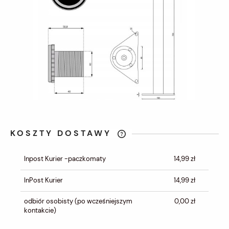
KOSZTY DOSTAWY
CENA NIE ZAWIERA EWENTUALNYCH
KOSZTÓW PŁATNOŚCI
Inpost Kurier -paczkomaty
14,99 zł
InPost Kurier
14,99 zł
odbiór osobisty
(po wcześniejszym
0,00 zł
kontakcie)