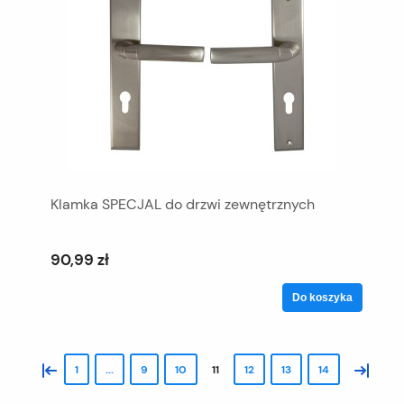
Klamka SPECJAL do drzwi zewnętrznych
90,99 zł
Do koszyka
«
»
1
...
9
10
11
12
13
14