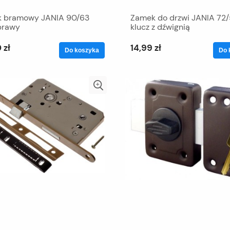
 bramowy JANIA 90/63
Zamek do drzwi JANIA 72/
prawy
klucz z dźwignią
 zł
14,99 zł
Do koszyka
Do 