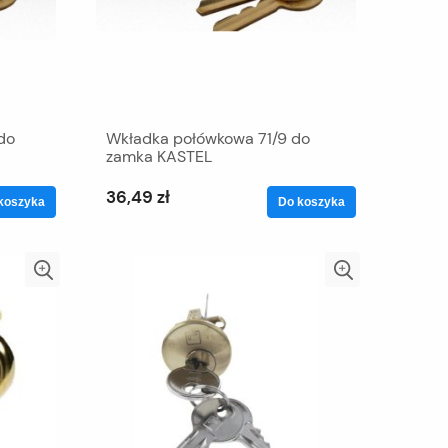
do
Wkładka połówkowa 71/9 do
zamka KASTEL
36,49 zł
koszyka
Do koszyka