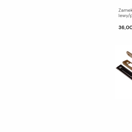
Zamek
lewy/
36,00