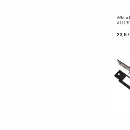
Wkład
ALUBR
23,67 