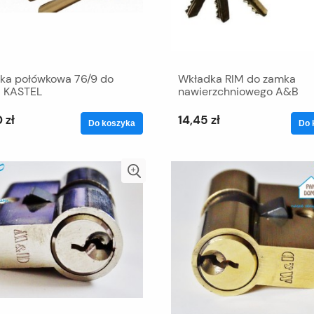
ka połówkowa 76/9 do
Wkładka RIM do zamka
 KASTEL
nawierzchniowego A&B
 zł
14,45 zł
Do koszyka
Do 