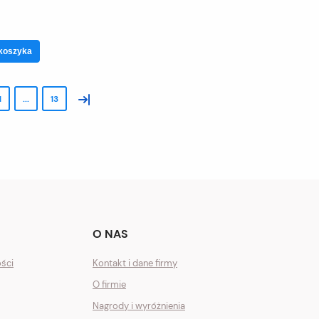
koszyka
»
1
...
13
O NAS
ości
Kontakt i dane firmy
O firmie
Nagrody i wyróżnienia