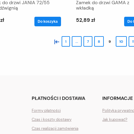
 do drzwi JANIA 72/55
Zamek do drzwi GAMA z
dźwignią
wkładką
zł
52,89 zł
Do koszyka
Do 
«
1
...
7
8
9
10
1
PŁATNOŚCI I DOSTAWA
INFORMACJE
Formy płatności
Polityka prywatn
Czas i koszty dostawy
Jak kupować?
Czas realizacji zamówienia