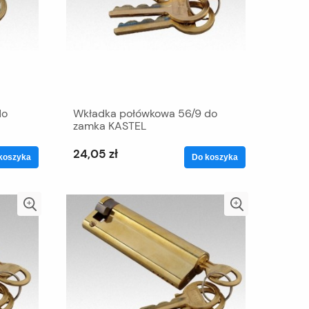
do
Wkładka połówkowa 56/9 do
zamka KASTEL
24,05 zł
koszyka
Do koszyka