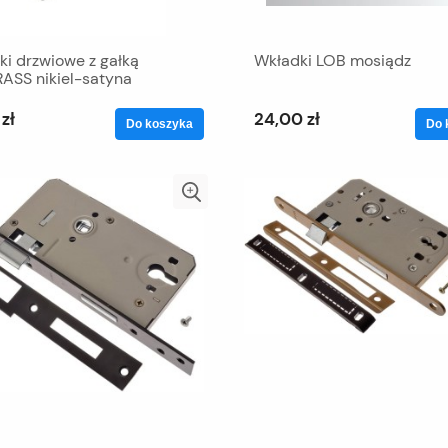
ki drzwiowe z gałką
Wkładki LOB mosiądz
ASS nikiel-satyna
zł
24,00 zł
Do koszyka
Do 