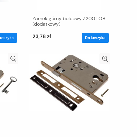
Zamek górny bolcowy Z200 LOB
(dodatkowy)
23,78 zł
koszyka
Do koszyka