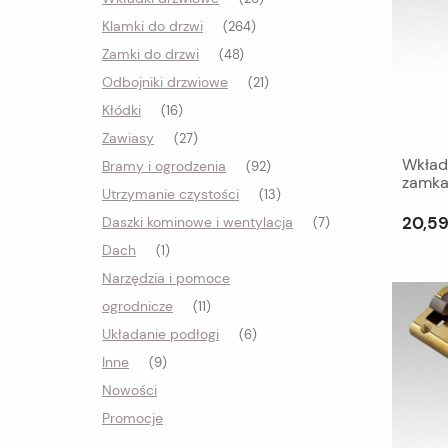
Klamki do drzwi
(264)
Zamki do drzwi
(48)
Odbojniki drzwiowe
(21)
Kłódki
(16)
Zawiasy
(27)
Wkład
Bramy i ogrodzenia
(92)
zamka
Utrzymanie czystości
(13)
20,59
Daszki kominowe i wentylacja
(7)
Dach
(1)
Narzędzia i pomoce
ogrodnicze
(11)
Układanie podłogi
(6)
Inne
(9)
Nowości
Promocje