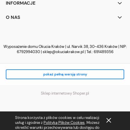
INFORMACJE
O NAS
Wyposażenie domu Okucia Kraków | ul. Narvik 38, 30-436 Kraków | NIP:
6792994030 |
sklep@okuciakrakow.pl
| Tel.:
691489356
pokaż pełną wersję strony
Sklep internetowy Shoper.pl
Strona korzysta z plików cookies w celu realizacji
usług i zgodnie z
Polityką Plików Cookies
. Możesz
określić warunki przechowywania lub dostępu do