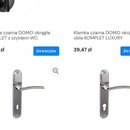
a czarna DOMO okrągła
Klamka czarna DOMO okrą
ET z szyldem WC
obła KOMPLET LUXURY
zł
39,47 zł
Do koszyka
Do 