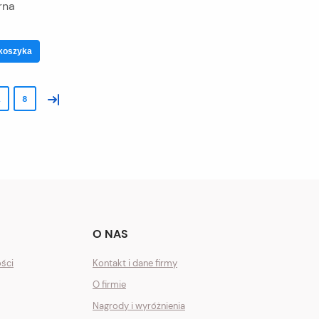
rna
koszyka
»
.
8
O NAS
ości
Kontakt i dane firmy
O firmie
Nagrody i wyróżnienia