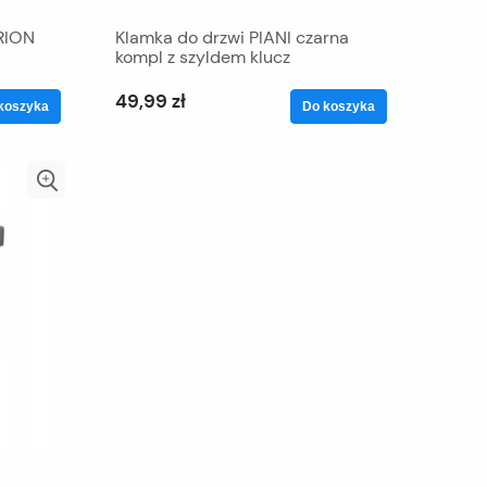
RION
Klamka do drzwi PIANI czarna
kompl z szyldem klucz
49,99 zł
koszyka
Do koszyka