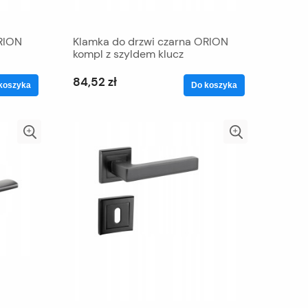
RION
Klamka do drzwi czarna ORION
kompl z szyldem klucz
84,52 zł
koszyka
Do koszyka