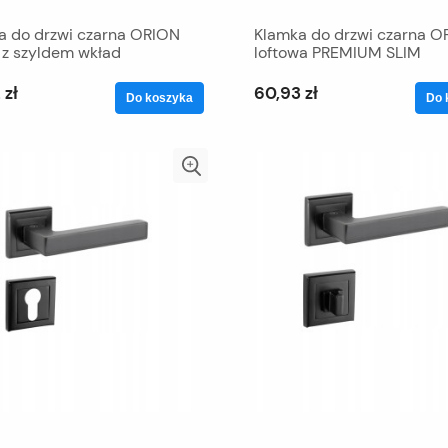
a do drzwi czarna ORION
Klamka do drzwi czarna O
 z szyldem wkład
loftowa PREMIUM SLIM
 zł
60,93 zł
Do koszyka
Do 