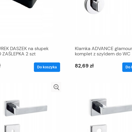
REK DASZEK na słupek
Klamka ADVANCE glamou
 ZAŚLEPKA 2 szt
komplet z szyldem do WC
ł
82,69 zł
Do koszyka
Do 