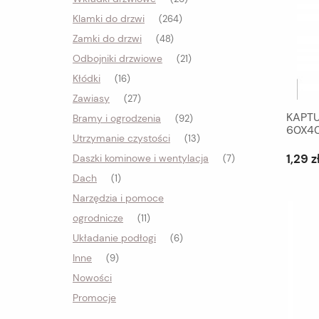
Klamki do drzwi
(264)
Zamki do drzwi
(48)
Odbojniki drzwiowe
(21)
Kłódki
(16)
Zawiasy
(27)
KAPTU
Bramy i ogrodzenia
(92)
60X40
Utrzymanie czystości
(13)
1,29 z
Daszki kominowe i wentylacja
(7)
Dach
(1)
Narzędzia i pomoce
ogrodnicze
(11)
Układanie podłogi
(6)
Inne
(9)
Nowości
Promocje