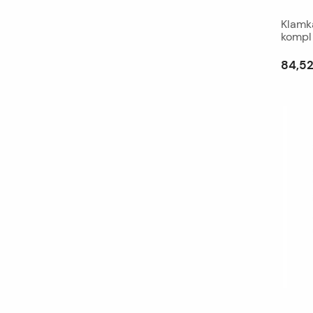
Klamk
kompl
84,52