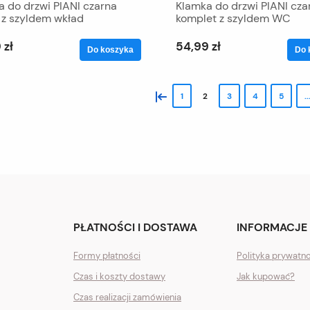
a do drzwi PIANI czarna
Klamka do drzwi PIANI cza
 z szyldem wkład
komplet z szyldem WC
 zł
54,99 zł
Do koszyka
Do 
«
1
2
3
4
5
..
PŁATNOŚCI I DOSTAWA
INFORMACJE
Formy płatności
Polityka prywatn
Czas i koszty dostawy
Jak kupować?
Czas realizacji zamówienia