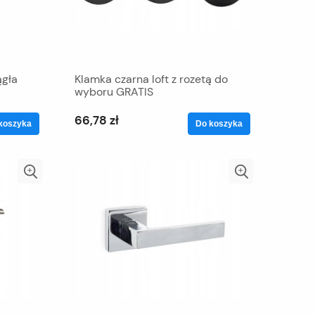
gła
Klamka czarna loft z rozetą do
wyboru GRATIS
66,78 zł
koszyka
Do koszyka