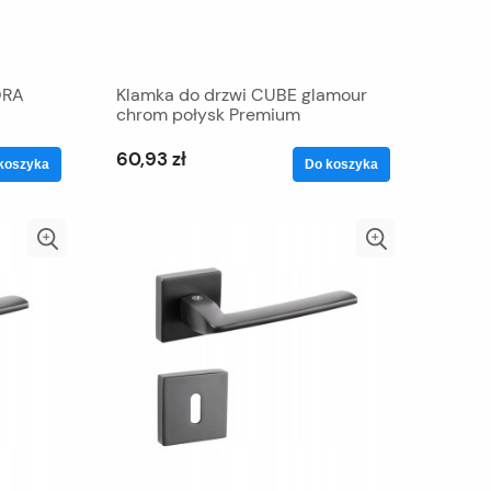
ORA
Klamka do drzwi CUBE glamour
chrom połysk Premium
60,93 zł
koszyka
Do koszyka