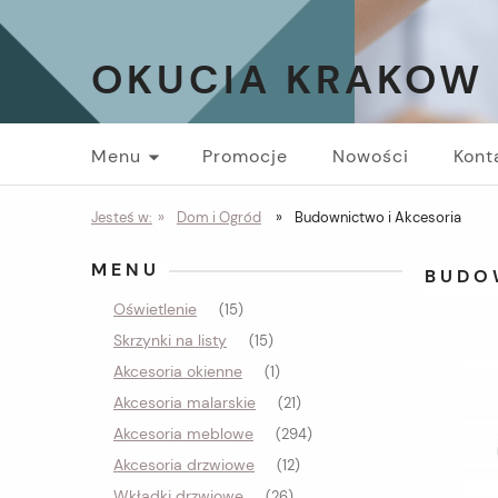
OKUCIA KRAKOW
Menu
Promocje
Nowości
Kont
Jesteś w:
»
Dom i Ogród
»
Budownictwo i Akcesoria
MENU
BUDO
Oświetlenie
(15)
Skrzynki na listy
(15)
Akcesoria okienne
(1)
Akcesoria malarskie
(21)
Akcesoria meblowe
(294)
Akcesoria drzwiowe
(12)
Wkładki drzwiowe
(26)