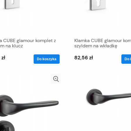
a CUBE glamour komplet z
Klamka CUBE glamour kom
em na klucz
szyldem na wkładkę
 zł
82,56 zł
Do koszyka
Do 