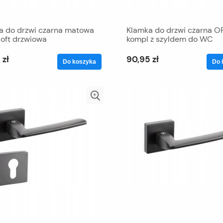
a do drzwi czarna matowa
Klamka do drzwi czarna O
loft drzwiowa
kompl z szyldem do WC
 zł
90,95 zł
Do koszyka
Do 